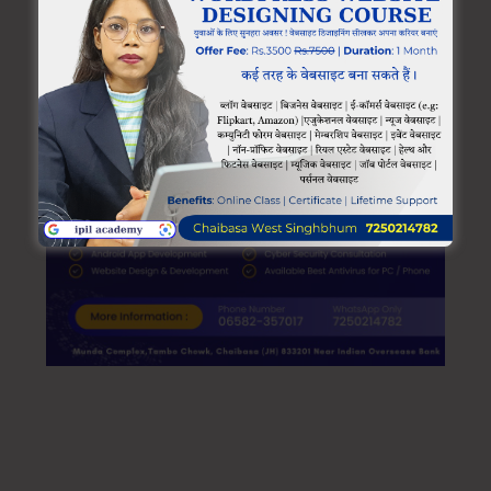
Munda Complex, tambo chowk Chaibasa