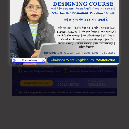
Munda Complex, tambo chowk Chaibasa